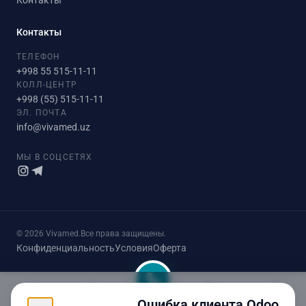
Контакты
Контакты
ТЕЛЕФОН
+998 55 515-11-11
КОЛЛ-ЦЕНТР
+998 (55) 515-11-11
ЭЛ. ПОЧТА
info@vivamed.uz
МЫ В СОЦСЕТЯХ
© 2026 Vivamed.
Все права защищены.
Конфиденциальность
Условия
Оферта
Ошибка клиента Odoo
Главная
Врачи
Запись
Корзина
Войти